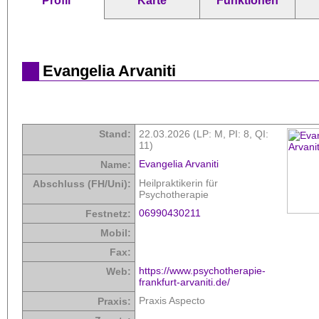
Profil
Karte
Funktionen
Evangelia Arvaniti
Stand:
22.03.2026 (LP: M,
PI: 8
,
QI:
11
)
Evangelia Arvaniti
Name:
Heilpraktikerin für
Abschluss (FH/Uni):
Psychotherapie
06990430211
Festnetz:
Mobil:
Fax:
https://www.psychotherapie-
Web:
frankfurt-arvaniti.de/
Praxis Aspecto
Praxis: