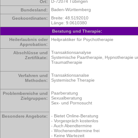
D-72074 Tübingen
Ort:
Baden-Württemberg
Bundesland:
Breite: 48.5192010
Geokoordinaten:
Länge: 9.0610380
Beratung und Therapie:
Heilerlaubnis oder
Heilpraktiker für Psychotherapie
Approbation:
Transaktionsanalyse
Abschlüsse und
Systemische Paartherapie, Hypnotherapie u
Zertifikate:
Traumatherapie
Transaktionsanalse
Verfahren und
Systemische Therapie
Methoden:
Paarberatung
Problembereiche und
Sexualberatung
Zielgruppen:
Sex- und Pornosucht
- Bietet Online-Beratung
Besondere Angebote:
- Vorgespräch kostenlos
- Auch Abendtermine
- Wochenendtermine frei
- Keine Wartezeit