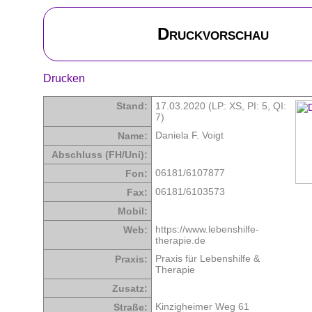
Druckvorschau
Drucken
Stand:
17.03.2020 (LP: XS,
PI: 5
,
QI:
7
)
Daniela F. Voigt
Name:
Abschluss (FH/Uni):
06181/6107877
Fon:
06181/6103573
Fax:
Mobil:
https://www.lebenshilfe-
Web:
therapie.de
Praxis für Lebenshilfe &
Praxis:
Therapie
Zusatz:
Kinzigheimer Weg 61
Straße: