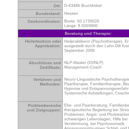
D-63486 Bruchköbel
Ort:
Hessen
Bundesland:
Breite: 50.1730020
Geokoordinaten:
Länge: 8.9269900
Beratung und Therapie:
Heilerlaubnis oder
Heilpraktikerin (Psychotherapie), E
Approbation:
ausgestellt durch den Lahn-Dill Kre
September 2006
NLP-Master (DVNLP)
Abschlüsse und
Management-Coach
Zertifikate:
Neuro-Linguistische Psychotherapi
Verfahren und
Paartherapie, Familientherapie, Be
Methoden:
Hypnose und Entspannungsverfahre
Systemische Aufstellungen, Coachi
Ehe- und Paarberatung, Familienbe
Problembereiche
therapeutische Begleitung bei Stre
und Zielgruppen:
Problemen, Angst- und Phobiearbeit,
schwierigen Lebenslagen, Hilfe bei
Verstimmung, bei Psychosomatik,
Anpassungsstörungen Schlaf- und 